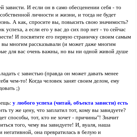
й зависти. И если он в само обесценении себя - то
обственной личности и жизни, и тогда не будет
знь. А как, спросите вы, повысить свою значимость?
 успеха, а если его у вас до сих пор нет - то сейчас
авести! И посвятите его первую страничку своим самым
х вы многим рассказывали (и может даже многим
торые для вас очень важны, но вы ни одной живой душе
владать с завистью (правда он может давать менее
ебя чем-то! Когда человек занят своим делом, ему
довать ;)
вещь:
у любого успеха (читай, объекта зависти) есть
ть ту же цену, что заплатил тот, кому вы завидуете?
ищет способы, тот, кто не хочет - причины"! Значит
иться того, чему вы завидуете! И, вуаля, наша
 и негативной, она превратилась в белую и