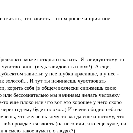
 сказать, что зависть - это хорошее и приятное
 (редко кто может открыто сказать "Я завидую тому-то
с чувство вины (ведь завидовать плохо!). А еще,
субъектом зависти: у нее шубка красивше, а у нее -
ик золотой... И тут ты начинаешь чувствовать
 ли, корить себя (в общем всячески снижаешь свою
о или бессознательно мы начинаем желать человеку
де-то еще плохо или что вот это хорошее у него скоро
 через год ему будет плохо...) И очень обидно себя на
маешь, что желаешь кому-то зла да еще и потому, что
а либо рождается злость (на него или, что еще хуже, на
к я смею такое думать о людях?)