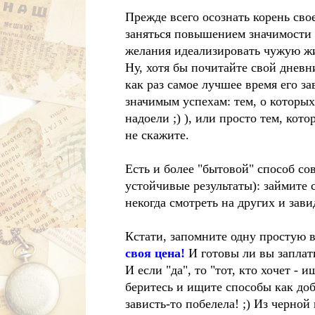
Прежде всего осознать корень свое
заняться повышением значимости с
желания идеализировать чужую жи
Ну, хотя бы почитайте свой дневник
как раз самое лучшее время его з
значимым успехам: тем, о которы
надоели ;) ), или просто тем, ко
не скажите.
Есть и более "бытовой" способ со
устойчивые результаты): займите с
некогда смотреть на других и зави
Кстати, запомните одну простую 
своя цена!
И готовы ли вы заплати
И если "да", то "тот, кто хочет - 
беритесь и ищите способы как доб
зависть-то побелела! ;) Из черной