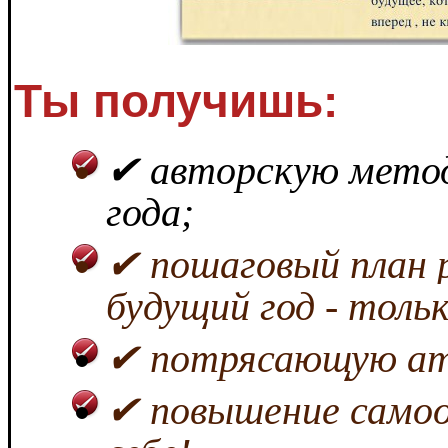
Ты получишь
:
✔ авторскую метод
года;
✔ пошаговый план р
будущий год - толь
✔ потрясающую ат
✔ повышение самоо