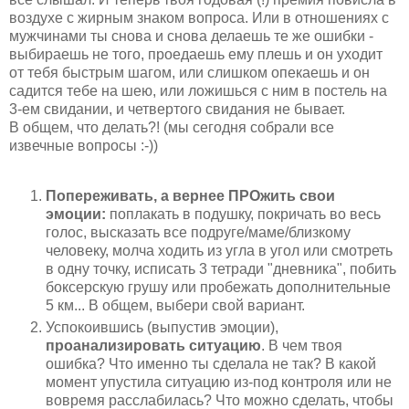
воздухе с жирным знаком вопроса. Или в отношениях с
мужчинами ты снова и снова делаешь те же ошибки -
выбираешь не того, проедаешь ему плешь и он уходит
от тебя быстрым шагом, или слишком опекаешь и он
садится тебе на шею, или ложишься с ним в постель на
3-ем свидании, и четвертого свидания не бывает.
В общем, что делать?! (мы сегодня собрали все
извечные вопросы :-))
Попереживать, а вернее ПРОжить свои
эмоции:
поплакать в подушку, покричать во весь
голос, высказать все подруге/маме/близкому
человеку, молча ходить из угла в угол или смотреть
в одну точку, исписать 3 тетради "дневника", побить
боксерскую грушу или пробежать дополнительные
5 км... В общем, выбери свой вариант.
Успокоившись (выпустив эмоции),
проанализировать ситуацию
. В чем твоя
ошибка? Что именно ты сделала не так? В какой
момент упустила ситуацию из-под контроля или не
вовремя расслабилась? Что можно сделать, чтобы