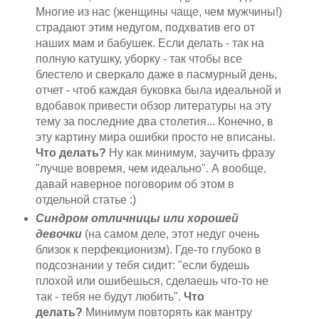
Многие из нас (женщины чаще, чем мужчины!)
страдают этим недугом, подхватив его от
наших мам и бабушек. Если делать - так на
полную катушку, уборку - так чтобы все
блестело и сверкало даже в пасмурный день,
отчет - чтоб каждая буковка была идеальной и
вдобавок привести обзор литературы на эту
тему за последние два столетия... Конечно, в
эту картину мира ошибки просто не вписаны.
Что делать?
Ну как минимум, заучить фразу
"лучше вовремя, чем идеально". А вообще,
давай наверное поговорим об этом в
отдельной статье :)
Синдром отличницы или хорошей
девочки
(на самом деле, этот недуг очень
близок к перфекционизм). Где-то глубоко в
подсознании у тебя сидит: "если будешь
плохой или ошибешься, сделаешь что-то не
так - тебя не будут любить".
Что
делать?
Минимум повторять как мантру