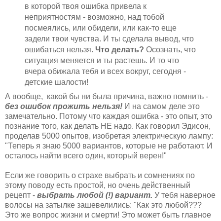
в которой твоя ошибка привела к
неприятностям - возможно, над тобой
посмеялись, или обидели, или как-то еще
задели твои чувства. И ты сделала вывод, что
ошибаться нельзя.
Что делать?
Осознать, что
ситуация меняется и ты растешь. И то что
вчера обижала тебя и всех вокруг, сегодня -
детские шалости!
А вообще, какой бы ни была причина, важно помнить -
без ошибок прожить нельзя!
И на самом деле это
замечательно. Потому что каждая ошибка - это опыт, это
познание того, как делать НЕ надо. Как говорил Эдисон,
проделав 5000 опытов, изобретая электрическую лампу:
"Теперь я знаю 5000 вариантов, которые не работают. И
осталось найти всего один, который верен!"
Если же говорить о страхе выбрать и сомнениях по
этому поводу есть простой, но очень действенный
рецепт -
выбрать любой (!) вариант.
У тебя наверное
волосы на затылке зашевелились: "Как это любой???
Это же вопрос жизни и смерти! Это может быть главное