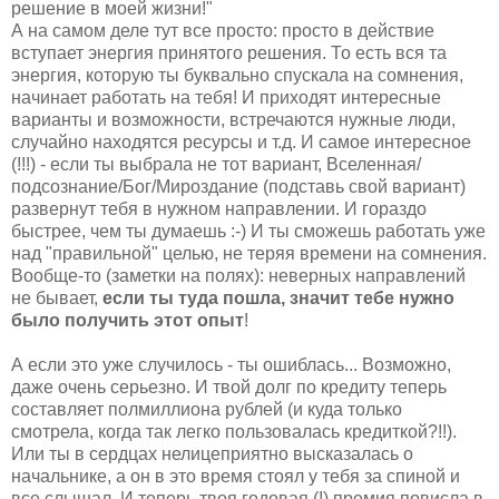
решение в моей жизни!"
А на самом деле тут все просто: просто в действие
вступает энергия принятого решения. То есть вся та
энергия, которую ты буквально спускала на сомнения,
начинает работать на тебя! И приходят интересные
варианты и возможности, встречаются нужные люди,
случайно находятся ресурсы и т.д. И самое интересное
(!!!) - если ты выбрала не тот вариант, Вселенная/
подсознание/Бог/Мироздание (подставь свой вариант)
развернут тебя в нужном направлении. И гораздо
быстрее, чем ты думаешь :-) И ты сможешь работать уже
над "правильной" целью, не теряя времени на сомнения.
Вообще-то (заметки на полях): неверных направлений
не бывает,
если ты туда пошла, значит тебе нужно
было получить этот опыт
!
А если это уже случилось - ты ошиблась... Возможно,
даже очень серьезно. И твой долг по кредиту теперь
составляет полмиллиона рублей (и куда только
смотрела, когда так легко пользовалась кредиткой?!!).
Или ты в сердцах нелицеприятно высказалась о
начальнике, а он в это время стоял у тебя за спиной и
все слышал. И теперь твоя годовая (!) премия повисла в