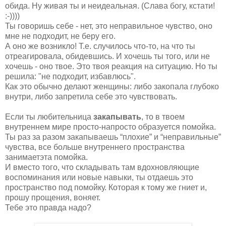
обида. Ну живая ты и неидеальная. (Слава богу, кстати!
:-))))
Ты говоришь себе - нет, это неправильное чувство, оно
мне не подходит, не беру его.
А оно же возникло! Т.е. случилось что-то, на что ты
отреагировала, обидевшись. И хочешь ты того, или не
хочешь - оно твое. Это твоя реакция на ситуацию. Но ты
решила: "не подходит, избавлюсь".
Как это обычно делают женщины: либо закопала глубоко
внутри, либо запретила себе это чувствовать.
Если ты любительница
закапывать
, то в твоем
внутреннем мире просто-напросто образуется помойка.
Ты раз за разом закапываешь “плохие” и “неправильные”
чувства, все больше внутреннего пространства
занимаетэта помойка.
И вместо того, что складывать там вдохновляющие
воспоминания или новые навыки, ты отдаешь это
пространство под помойку. Которая к тому же гниет и,
прошу прощения, воняет.
Тебе это правда надо?