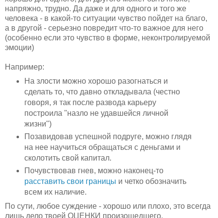
напряжно, трудно. Да даже и для одного и того же
человека - в какой-то ситуации чувство пойдет на благо,
а в другой - серьезно повредит что-то важное для него
(особенно если это чувство в форме, неконтролируемой
эмоции)
Например:
На злости можно хорошо разогнаться и
сделать то, что давно откладывала (честно
говоря, я так после развода карьеру
построила "назло не удавшейся личной
жизни")
Позавидовав успешной подруге, можно глядя
на нее научиться обращаться с деньгами и
сколотить свой капитал.
Почувствовав гнев, можно наконец-то
расставить свои границы
и четко обозначить
всем их наличие.
По сути, любое суждение - хорошо или плохо, это всегда
лишь дело твоей ОЦЕНКИ произошедшего.