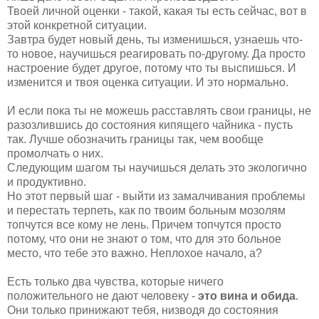
Твоей личной оценки - такой, какая ты есть сейчас, вот в
этой конкретной ситуации.
Завтра будет новый день, ты изменишься, узнаешь что-
то новое, научишься реагировать по-другому. Да просто
настроение будет другое, потому что ты выспишься. И
изменится и твоя оценка ситуации. И это нормально.
И если пока ты не можешь расставлять свои границы, не
разозлившись до состояния кипящего чайника - пусть
так. Лучше обозначить границы так, чем вообще
промолчать о них.
Следующим шагом ты научишься делать это экологично
и продуктивно.
Но этот первый шаг - выйти из замалчивания проблемы
и перестать терпеть, как по твоим больным мозолям
топчутся все кому не лень. Причем топчутся просто
потому, что они не знают о том, что для это больное
место, что тебе это важно. Неплохое начало, а?
Есть только два чувства, которые ничего
положительного не дают человеку -
это вина и обида
.
Они только принижают тебя, низводя до состояния