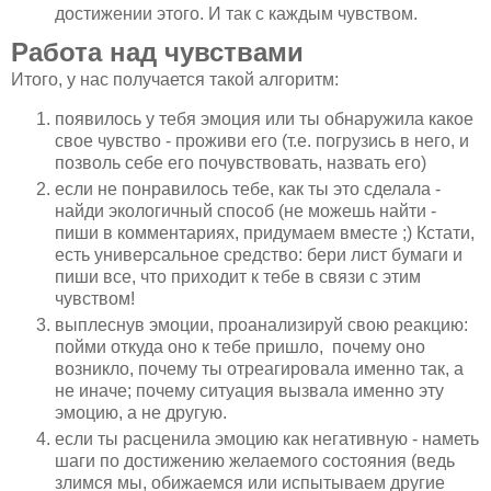
достижении этого. И так с каждым чувством.
Работа над чувствами
Итого, у нас получается такой алгоритм:
появилось у тебя эмоция или ты обнаружила какое
свое чувство - проживи его (т.е. погрузись в него, и
позволь себе его почувствовать, назвать его)
если не понравилось тебе, как ты это сделала -
найди экологичный способ (не можешь найти -
пиши в комментариях, придумаем вместе ;) Кстати,
есть универсальное средство: бери лист бумаги и
пиши все, что приходит к тебе в связи с этим
чувством!
выплеснув эмоции, проанализируй свою реакцию:
пойми откуда оно к тебе пришло, почему оно
возникло, почему ты отреагировала именно так, а
не иначе; почему ситуация вызвала именно эту
эмоцию, а не другую.
если ты расценила эмоцию как негативную - наметь
шаги по достижению желаемого состояния (ведь
злимся мы, обижаемся или испытываем другие