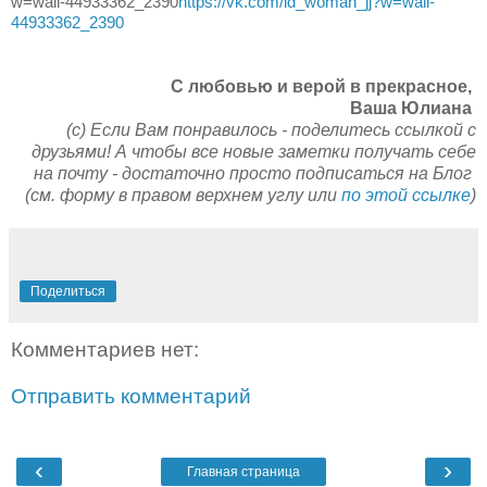
w=wall-44933362_2390
https://vk.com/id_woman_jj?w=wall-
44933362_2390
C любовью и верой в прекрасное,
Ваша Юлиана
(с) Если Вам понравилось - поделитесь ссылкой с
друзьями! А чтобы все новые заметки получать себе
на почту - достаточно просто подписаться на Блог
(см. форму в правом верхнем углу или
по этой ссылке
)
Поделиться
Комментариев нет:
Отправить комментарий
‹
›
Главная страница