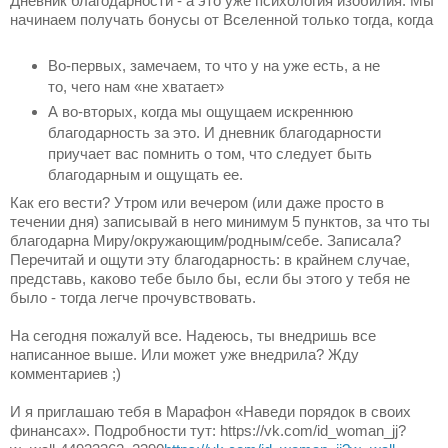
Дневник благодарности - а это уже психология изобилия. Мы
начинаем получать бонусы от Вселенной только тогда, когда
⠀
Во-первых, замечаем, то что у на уже есть, а не
то, чего нам «не хватает»⠀
А во-вторых, когда мы ощущаем искреннюю
благодарность за это. И дневник благодарности
приучает вас помнить о том, что следует быть
благодарным и ощущать ее.
Как его вести? Утром или вечером (или даже просто в
течении дня) записывай в него минимум 5 пунктов, за что ты
благодарна Миру/окружающим/родным/себе. Записала?
Перечитай и ощути эту благодарность: в крайнем случае,
представь, каково тебе было бы, если бы этого у тебя не
было - тогда легче прочувствовать.
На сегодня пожалуй все. Надеюсь, ты внедришь все
написанное выше. Или может уже внедрила? Жду
комментариев ;)
И я приглашаю тебя в Марафон «Наведи порядок в своих
финанcаx». Подробности тут: https://vk.com/id_woman_jj?