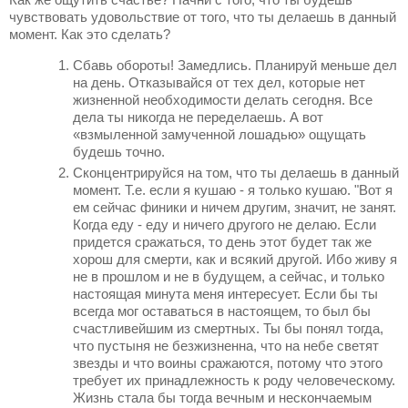
чувствовать удовольствие от того, что ты делаешь в данный
момент. Как это сделать?
Сбавь обороты! Замедлись. Планируй меньше дел
на день. Отказывайся от тех дел, которые нет
жизненной необходимости делать сегодня. Все
дела ты никогда не переделаешь. А вот
«взмыленной замученной лошадью» ощущать
будешь точно.
Сконцентрируйся на том, что ты делаешь в данный
момент. Т.е. если я кушаю - я только кушаю. "Вот я
ем сейчас финики и ничем другим, значит, не занят.
Когда еду - еду и ничего другого не делаю. Если
придется сражаться, то день этот будет так же
хорош для смерти, как и всякий другой. Ибо живу я
не в прошлом и не в будущем, а сейчас, и только
настоящая минута меня интересует. Если бы ты
всегда мог оставаться в настоящем, то был бы
счастливейшим из смертных. Ты бы понял тогда,
что пустыня не безжизненна, что на небе светят
звезды и что воины сражаются, потому что этого
требует их принадлежность к роду человеческому.
Жизнь стала бы тогда вечным и нескончаемым