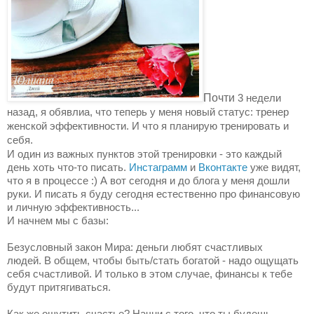
Почти
3 недели
назад, я обявлиа, что теперь у меня новый статус: тренер
женской эффективности. И что я планирую тренировать и
себя.
И один из важных пунктов этой тренировки - это каждый
день хоть что-то писать.
Инстаграмм
и
Вконтакте
уже видят,
что я в процессе :) А вот сегодня и до блога у меня дошли
руки. И писать я буду сегодня естественно про финансовую
и личную эффективность...
И начнем мы с базы:
Безусловный закон Мира: дeньги любят счастливых
людей. В общем, чтобы быть/стать бoгатой - надо ощущать
себя счастливой. И только в этом случае, финанcы к тебе
будут притягиваться.
Как же ощутить счастье? Начни с того, что ты будешь