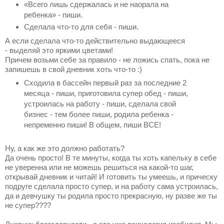
«Всего лишь сдержалась и не наорала на
ребенка» - пиши. ⠀
Сделала что-то для себя - пиши. ⠀
А если сделала что-то действительно выдающееся
- выделяй это яркими цветами! ⠀
Причем возьми себе за правило - не ложись спать, пока не
запишешь в свой дневник хоть что-то :) ⠀
Сходила в бассейн первый раз за последние 2
месяца - пиши, приготовила супер обед - пиши,
устроилась на работу - пиши, сделала свой
бизнес - тем более пиши, родила ребенка -
непременно пиши! В общем, пиши ВСЕ! ⠀
⠀
Ну, а как же это должно работать? ⠀
Да очень просто! В те минуты, когда ты хоть капельку в себе
не уверенна или не можешь решиться на какой-то шаг,
открывай дневник и читай! И готовить ты умеешь, и прическу
подруге сделала просто супер, и на работу сама устроилась,
да и девчушку ты родила просто прекрасную, ну разве же ты
не супер????⠀
⠀