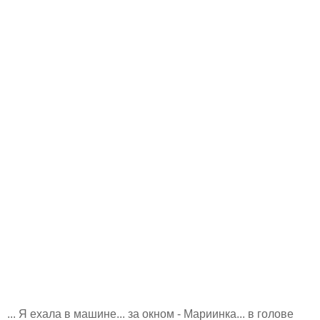
... Я ехала в машине... за окном - Мариинка... в голове