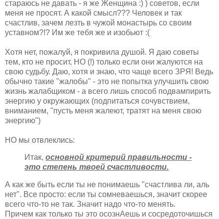
стараюсь не давать - я же Женщина :) ) советов, если
меня не просят. А какой смысл??? Человек и так
счастлив, зачем лезть в чужой монастырь со своим
уставном?!? Им же тебя же и изобьют :(
Хотя нет, пожалуй, я покривила душой. Я даю советы
тем, кто не просит, НО (!) только если они жалуются на
свою судьбу. Даю, хотя и знаю, что чаще всего ЗРЯ! Ведь
обычно такие "жалобы" - это не попытка улучшить свою
жизнь жалабщиком - а всего лишь способ подвампирить
энергию у окружающих (подпитаться сочувствием,
вниманием, "пусть меня жалеют, тратят на меня свою
энергию")
НО мы отвлеклись:
Итак,
основной критерий правильности -
это степень твоей счастливости.
А как же быть если ты не понимаешь "счастлива ли, аль
нет". Все просто: если ты сомневаешься, значит скорее
всего что-то не так. Значит надо что-то менять.
Причем как только ты это осознАешь и сосредоточишься