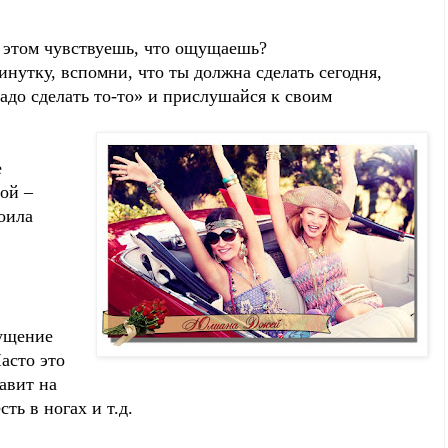
и этом чувствуешь, что ощущаешь?
инутку, вспомни, что ты должна сделать сегодня,
адо сделать то-то» и прислушайся к своим
е
ой –
оила
щущение
асто это
авит на
ть в ногах и т.д.