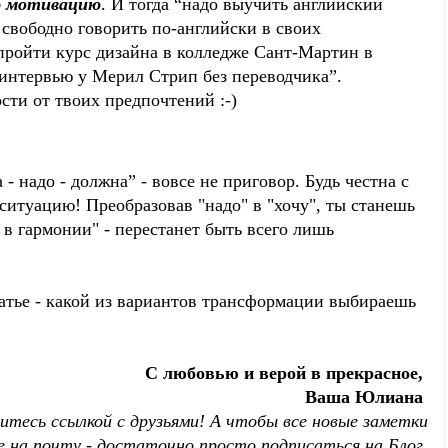
ю мотивацию
. И тогда “надо выучить английский
 свободно говорить по-английски в своих
пройти курс дизайна в колледже Сант-Мартин в
 интервью у Мерил Стрип без переводчика”.
сти от твоих предпочтений :-)
 - надо - должна” - вовсе не приговор. Будь честна с
ситуацию! Преобразовав "надо" в "хочу", ты станешь
 в гармонии" - перестанет быть всего лишь
атье - какой из вариантов трансформации выбираешь
C любовью и верой в прекрасное,
Ваша Юлиана
литесь ссылкой с друзьями! А чтобы все новые заметки
е на почту - достаточно просто подписаться на Блог