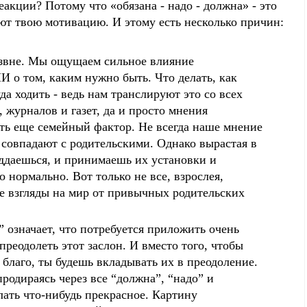
акции? Потому что «обязана - надо - должна» - это
ают твою мотивацию. И этому есть несколько причин:
 извне. Мы ощущаем сильное влияние
 о том, каким нужно быть. Что делать, как
уда ходить - ведь нам транслируют это со всех
, журналов и газет, да и просто мнения
ть еще семейный фактор. Не всегда наше мнение
совпадают с родительскими. Однако вырастая в
оддаешься, и принимаешь их установки и
о нормально. Вот только не все, взрослея,
е взгляды на мир от привычных родительских
у” означает, что потребуется приложить очень
преодолеть этот заслон. И вместо того, чтобы
 благо, ты будешь вкладывать их в преодоление.
продираясь через все “должна”, “надо” и
елать что-нибудь прекрасное. Картину