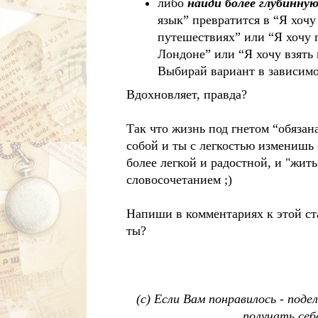
либо
найди более глубинну
язык” превратится в “Я хочу
путешествиях” или “Я хочу 
Лондоне” или “Я хочу взять
Выбирай вариант в зависимо
Вдохновляет, правда?
Так что жизнь под гнетом “обязана
собой и ты с легкостью изменишь 
более легкой и радостной, и "жить
словосочетанием ;)
Напиши в комментариях к этой ст
ты?
(с) Если Вам понравилось - поде
получать себ